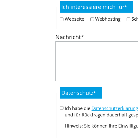
Ich interessiere mich für
*
Webseite
Webhosting
Sc
Nachricht
*
Datenschutz
*
Ich habe die
Datenschutzerklärun
und für Rückfragen dauerhaft ges
Hinweis: Sie können Ihre Einwillig