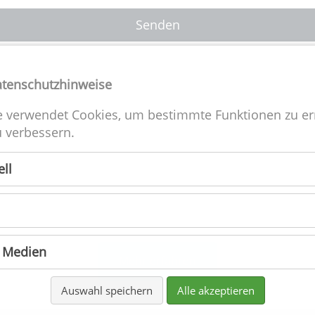
Senden
atenschutzhinweise
e verwendet Cookies, um bestimmte Funktionen zu e
 verbessern.
ie A-CSI gibt es seit über 25 Jahren und ist eine inhabergeführte Ful
ell
ervie-Werbeagentur, dadurch haben wir viele Veränderungen in d
Branche mitgemacht und halten uns noch heute immer auf dem
neuesten Stand, damit wir unsere Kunden bestens beraten können
Natürlich verwenden wir hierbei nur die neuesten Standards und
Softwarelösungen (z.B. die Adobe CC).
e Medien
Mehr erfahren
Auswahl speichern
Alle akzeptieren