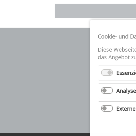
Cookie- und D
Diese Webseit
das Angebot zu
D
Essenzi
S
Analyse
Extern