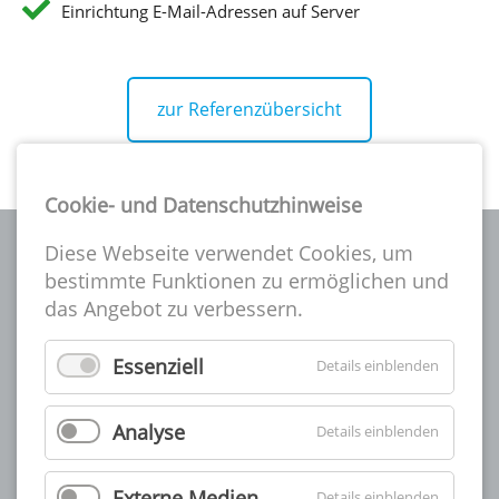
Einrichtung E-Mail-Adressen auf Server
zur Referenzübersicht
Cookie- und Datenschutzhinweise
Diese Webseite verwendet Cookies, um
bestimmte Funktionen zu ermöglichen und
das Angebot zu verbessern.
Die A-CSI gibt es seit über 25 Jahren und ist eine
Essenziell
Details einblenden
inhabergeführte Full-Servie-Werbeagentur, dadurch haben
wir viele Veränderungen in der Branche mitgemacht und
halten uns noch heute immer auf dem neuesten Stand,
Analyse
Details einblenden
damit wir unsere Kunden bestens beraten können.
Natürlich verwenden wir hierbei nur die neuesten
Standards und Softwarelösungen (z.B. die Adobe CC).
Externe Medien
Details einblenden