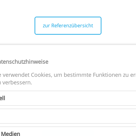
zur Referenzübersicht
atenschutzhinweise
e verwendet Cookies, um bestimmte Funktionen zu e
 verbessern.
ie A-CSI gibt es seit über 25 Jahren und ist eine inhabergeführte Ful
ell
ervie-Werbeagentur, dadurch haben wir viele Veränderungen in d
Branche mitgemacht und halten uns noch heute immer auf dem
neuesten Stand, damit wir unsere Kunden bestens beraten können
Natürlich verwenden wir hierbei nur die neuesten Standards und
Softwarelösungen (z.B. die Adobe CC).
e Medien